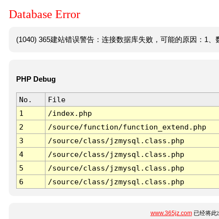
Database Error
(1040) 365建站错误警告：连接数据库失败，可能的原因：1、数
PHP Debug
No.
File
1
/index.php
2
/source/function/function_extend.php
3
/source/class/jzmysql.class.php
4
/source/class/jzmysql.class.php
5
/source/class/jzmysql.class.php
6
/source/class/jzmysql.class.php
www.365jz.com
已经将此