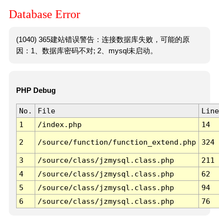
Database Error
(1040) 365建站错误警告：连接数据库失败，可能的原
因：1、数据库密码不对; 2、mysql未启动。
PHP Debug
No.
File
Line
1
/index.php
14
2
/source/function/function_extend.php
324
3
/source/class/jzmysql.class.php
211
4
/source/class/jzmysql.class.php
62
5
/source/class/jzmysql.class.php
94
6
/source/class/jzmysql.class.php
76