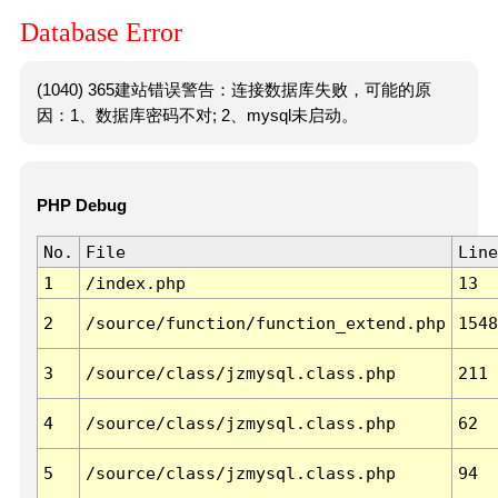
Database Error
(1040) 365建站错误警告：连接数据库失败，可能的原
因：1、数据库密码不对; 2、mysql未启动。
PHP Debug
No.
File
Line
1
/index.php
13
2
/source/function/function_extend.php
1548
3
/source/class/jzmysql.class.php
211
4
/source/class/jzmysql.class.php
62
5
/source/class/jzmysql.class.php
94