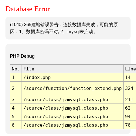
Database Error
(1040) 365建站错误警告：连接数据库失败，可能的原
因：1、数据库密码不对; 2、mysql未启动。
PHP Debug
No.
File
Line
1
/index.php
14
2
/source/function/function_extend.php
324
3
/source/class/jzmysql.class.php
211
4
/source/class/jzmysql.class.php
62
5
/source/class/jzmysql.class.php
94
6
/source/class/jzmysql.class.php
76