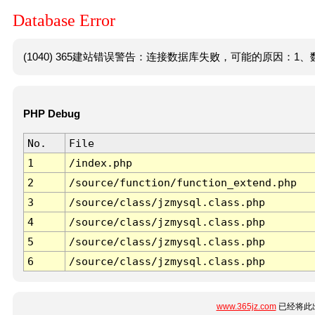
Database Error
(1040) 365建站错误警告：连接数据库失败，可能的原因：1、数
PHP Debug
No.
File
1
/index.php
2
/source/function/function_extend.php
3
/source/class/jzmysql.class.php
4
/source/class/jzmysql.class.php
5
/source/class/jzmysql.class.php
6
/source/class/jzmysql.class.php
www.365jz.com
已经将此