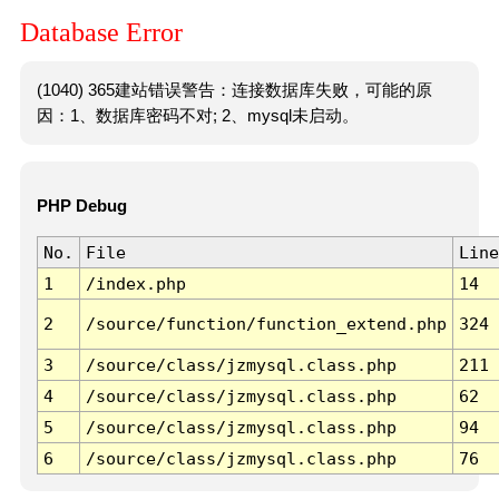
Database Error
(1040) 365建站错误警告：连接数据库失败，可能的原
因：1、数据库密码不对; 2、mysql未启动。
PHP Debug
No.
File
Line
1
/index.php
14
2
/source/function/function_extend.php
324
3
/source/class/jzmysql.class.php
211
4
/source/class/jzmysql.class.php
62
5
/source/class/jzmysql.class.php
94
6
/source/class/jzmysql.class.php
76