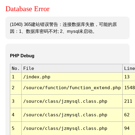
Database Error
(1040) 365建站错误警告：连接数据库失败，可能的原
因：1、数据库密码不对; 2、mysql未启动。
PHP Debug
No.
File
Line
1
/index.php
13
2
/source/function/function_extend.php
1548
3
/source/class/jzmysql.class.php
211
4
/source/class/jzmysql.class.php
62
5
/source/class/jzmysql.class.php
94