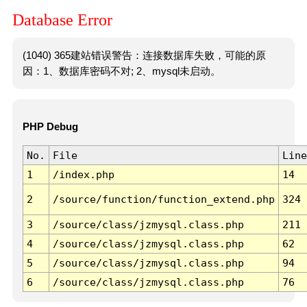
Database Error
(1040) 365建站错误警告：连接数据库失败，可能的原
因：1、数据库密码不对; 2、mysql未启动。
PHP Debug
No.
File
Line
1
/index.php
14
2
/source/function/function_extend.php
324
3
/source/class/jzmysql.class.php
211
4
/source/class/jzmysql.class.php
62
5
/source/class/jzmysql.class.php
94
6
/source/class/jzmysql.class.php
76