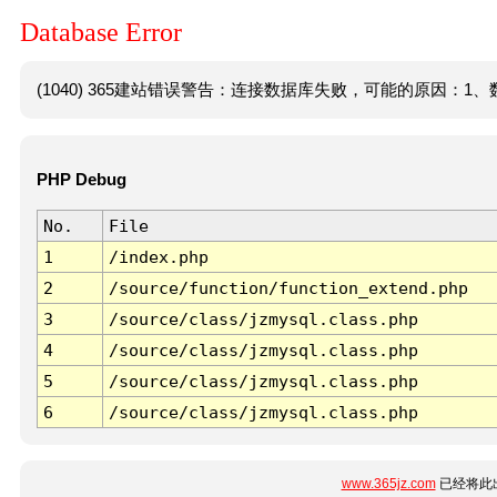
Database Error
(1040) 365建站错误警告：连接数据库失败，可能的原因：1、数
PHP Debug
No.
File
1
/index.php
2
/source/function/function_extend.php
3
/source/class/jzmysql.class.php
4
/source/class/jzmysql.class.php
5
/source/class/jzmysql.class.php
6
/source/class/jzmysql.class.php
www.365jz.com
已经将此