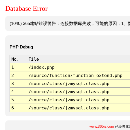
Database Error
(1040) 365建站错误警告：连接数据库失败，可能的原因：1、数
PHP Debug
No.
File
1
/index.php
2
/source/function/function_extend.php
3
/source/class/jzmysql.class.php
4
/source/class/jzmysql.class.php
5
/source/class/jzmysql.class.php
6
/source/class/jzmysql.class.php
www.365jz.com
已经将此