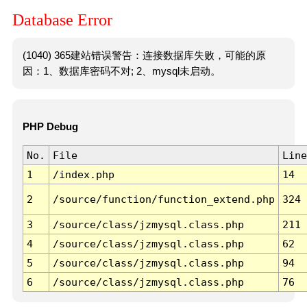
Database Error
(1040) 365建站错误警告：连接数据库失败，可能的原
因：1、数据库密码不对; 2、mysql未启动。
PHP Debug
No.
File
Line
1
/index.php
14
2
/source/function/function_extend.php
324
3
/source/class/jzmysql.class.php
211
4
/source/class/jzmysql.class.php
62
5
/source/class/jzmysql.class.php
94
6
/source/class/jzmysql.class.php
76