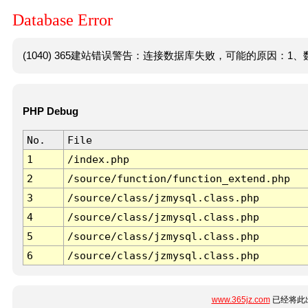
Database Error
(1040) 365建站错误警告：连接数据库失败，可能的原因：1、数
PHP Debug
No.
File
1
/index.php
2
/source/function/function_extend.php
3
/source/class/jzmysql.class.php
4
/source/class/jzmysql.class.php
5
/source/class/jzmysql.class.php
6
/source/class/jzmysql.class.php
www.365jz.com
已经将此