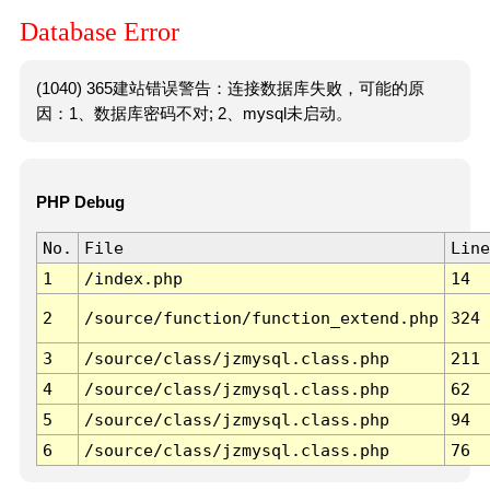
Database Error
(1040) 365建站错误警告：连接数据库失败，可能的原
因：1、数据库密码不对; 2、mysql未启动。
PHP Debug
No.
File
Line
1
/index.php
14
2
/source/function/function_extend.php
324
3
/source/class/jzmysql.class.php
211
4
/source/class/jzmysql.class.php
62
5
/source/class/jzmysql.class.php
94
6
/source/class/jzmysql.class.php
76