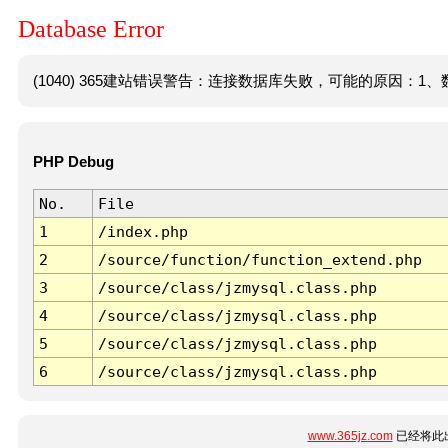
Database Error
(1040) 365建站错误警告：连接数据库失败，可能的原因：1、数
PHP Debug
No.
File
1
/index.php
2
/source/function/function_extend.php
3
/source/class/jzmysql.class.php
4
/source/class/jzmysql.class.php
5
/source/class/jzmysql.class.php
6
/source/class/jzmysql.class.php
www.365jz.com
已经将此