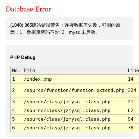
Database Error
(1040) 365建站错误警告：连接数据库失败，可能的原
因：1、数据库密码不对; 2、mysql未启动。
PHP Debug
No.
File
Line
1
/index.php
14
2
/source/function/function_extend.php
324
3
/source/class/jzmysql.class.php
211
4
/source/class/jzmysql.class.php
62
5
/source/class/jzmysql.class.php
94
6
/source/class/jzmysql.class.php
76