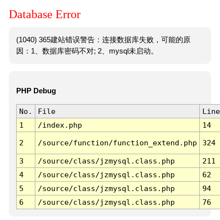
Database Error
(1040) 365建站错误警告：连接数据库失败，可能的原
因：1、数据库密码不对; 2、mysql未启动。
PHP Debug
No.
File
Line
1
/index.php
14
2
/source/function/function_extend.php
324
3
/source/class/jzmysql.class.php
211
4
/source/class/jzmysql.class.php
62
5
/source/class/jzmysql.class.php
94
6
/source/class/jzmysql.class.php
76