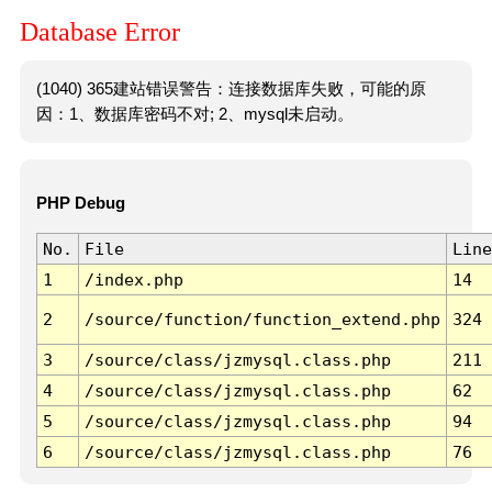
Database Error
(1040) 365建站错误警告：连接数据库失败，可能的原
因：1、数据库密码不对; 2、mysql未启动。
PHP Debug
No.
File
Line
1
/index.php
14
2
/source/function/function_extend.php
324
3
/source/class/jzmysql.class.php
211
4
/source/class/jzmysql.class.php
62
5
/source/class/jzmysql.class.php
94
6
/source/class/jzmysql.class.php
76