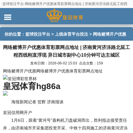
篮球投注平台-网络赌博开户优惠体育彩票网点地址 | 济南黄河济泺路北延工程西
线刚直浮现 异日城市副中心10分钟可达主城区
你的位置：
篮球投注平台
>
上线体育平台投注
> 网络赌博开户优惠
网络赌博开户优惠体育彩票网点地址 | 济南黄河济泺路北延工
体育彩票网点地址 | 济南黄河济泺路北延工程西线刚直浮现 异日城
程西线刚直浮现 异日城市副中心10分钟可达主城区
市副中心10分钟可达主城区
发布日期：2026-06-02 15:03 点击次数：159
网络赌博开户优惠网络赌博开户优惠体育彩票网点地址
皇冠体育hg86a
海报新闻记者 贺辉 济南报谈
皇冠信用网开户
1月6日，跟着“黄河号”盾构机刀盘破洞而出，胜利抵达接受责任
井，由济南城市开采集团投资开采、中铁十四局施工的济南黄河济泺