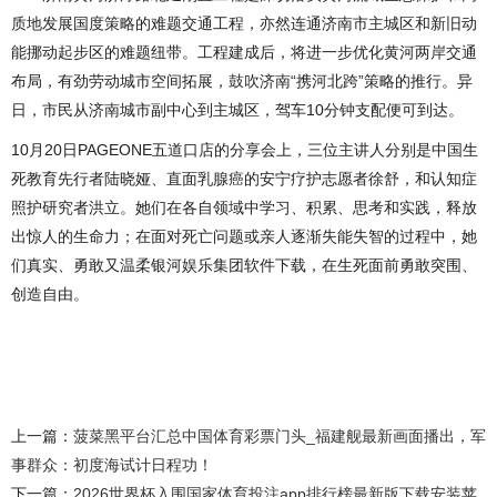
质地发展国度策略的难题交通工程，亦然连通济南市主城区和新旧动
能挪动起步区的难题纽带。工程建成后，将进一步优化黄河两岸交通
布局，有劲劳动城市空间拓展，鼓吹济南“携河北跨”策略的推行。异
日，市民从济南城市副中心到主城区，驾车10分钟支配便可到达。
10月20日PAGEONE五道口店的分享会上，三位主讲人分别是中国生
死教育先行者陆晓娅、直面乳腺癌的安宁疗护志愿者徐舒，和认知症
照护研究者洪立。她们在各自领域中学习、积累、思考和实践，释放
出惊人的生命力；在面对死亡问题或亲人逐渐失能失智的过程中，她
们真实、勇敢又温柔银河娱乐集团软件下载，在生死面前勇敢突围、
创造自由。
上一篇：
菠菜黑平台汇总中国体育彩票门头_福建舰最新画面播出，军
事群众：初度海试计日程功！
下一篇：
2026世界杯入围国家体育投注app排行榜最新版下载安装苹