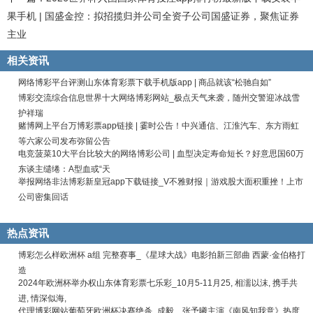
果手机 | 国盛金控：拟招揽归并公司全资子公司国盛证券，聚焦证券
主业
相关资讯
网络博彩平台评测山东体育彩票下载手机版app | 商品就该“松驰自如”
博彩交流综合信息世界十大网络博彩网站_极点天气来袭，随州交警迎冰战雪
护祥瑞
赌博网上平台万博彩票app链接 | 霎时公告！中兴通信、江淮汽车、东方雨虹
等六家公司发布弥留公告
电竞菠菜10大平台比较大的网络博彩公司 | 血型决定寿命短长？好意思国60万
东谈主缱绻：A型血或“天
举报网络非法博彩新皇冠app下载链接_V不雅财报｜游戏股大面积重挫！上市
公司密集回话
热点资讯
博彩怎么样欧洲杯 a组 完整赛事_《星球大战》电影拍新三部曲 西蒙·金伯格打
造
2024年欧洲杯举办权山东体育彩票七乐彩_10月5-11月25, 相濡以沫, 携手共
进, 情深似海,
代理博彩网站葡萄牙欧洲杯决赛绝杀_成毅、张予曦主演《南风知我意》热度