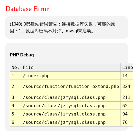
Database Error
(1040) 365建站错误警告：连接数据库失败，可能的原
因：1、数据库密码不对; 2、mysql未启动。
PHP Debug
No.
File
Line
1
/index.php
14
2
/source/function/function_extend.php
324
3
/source/class/jzmysql.class.php
211
4
/source/class/jzmysql.class.php
62
5
/source/class/jzmysql.class.php
94
6
/source/class/jzmysql.class.php
76