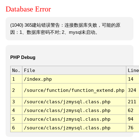
Database Error
(1040) 365建站错误警告：连接数据库失败，可能的原
因：1、数据库密码不对; 2、mysql未启动。
PHP Debug
No.
File
Line
1
/index.php
14
2
/source/function/function_extend.php
324
3
/source/class/jzmysql.class.php
211
4
/source/class/jzmysql.class.php
62
5
/source/class/jzmysql.class.php
94
6
/source/class/jzmysql.class.php
76