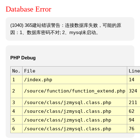
Database Error
(1040) 365建站错误警告：连接数据库失败，可能的原
因：1、数据库密码不对; 2、mysql未启动。
PHP Debug
No.
File
Line
1
/index.php
14
2
/source/function/function_extend.php
324
3
/source/class/jzmysql.class.php
211
4
/source/class/jzmysql.class.php
62
5
/source/class/jzmysql.class.php
94
6
/source/class/jzmysql.class.php
76