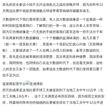
牵头的安全参议小组不允许这场焦点之战在傍晚开球，因为在昨年12
月两边比赛中就故意物浦极点球迷带着零钱储存罐砸东谈主。
大数据时代下我们显得更沉重。有人说大数据就像是一个监视器一样
时时刻刻监视着我们，了解我们的一举一动，这让许多人非常苦恼，
因为它仿佛就像是一只无形的手操控着我们甚至还有一些不法分子和
不良商家利用大数据赚钱，一个个都赚的盆满钵满的，前几天看了
《新一年一度喜剧大赛》，里面有一个喜剧记忆犹心叫做《互联网体
检》，主要就讲述了一个人在网上办理入职体检，备受大数据的坑
害，首先是信息被掌握的清清楚楚，其次再是到各种缴费，我深受体
会，我同情他，也同情自己在这大数据时代下，信息毫无保留，这给
人的安全又多了一层隐患。如果说在大数据时代下我们变得更沉重了
也不足为过。
菠菜网彩票平台
咫尺的成果是这场比赛开球工夫被提前到了当地工夫中午12点半（北
京工夫晚上8点半），这个工夫调度还有四百四病，因为按照之前的安
排，阿森纳对阵布伦特福德的比赛被安排在了当地工夫中午12点半进