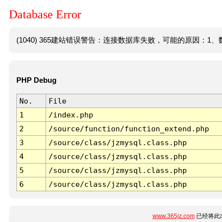
Database Error
(1040) 365建站错误警告：连接数据库失败，可能的原因：1、数
PHP Debug
No.
File
1
/index.php
2
/source/function/function_extend.php
3
/source/class/jzmysql.class.php
4
/source/class/jzmysql.class.php
5
/source/class/jzmysql.class.php
6
/source/class/jzmysql.class.php
www.365jz.com
已经将此