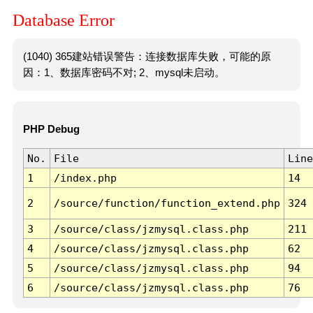
Database Error
(1040) 365建站错误警告：连接数据库失败，可能的原
因：1、数据库密码不对; 2、mysql未启动。
PHP Debug
No.
File
Line
1
/index.php
14
2
/source/function/function_extend.php
324
3
/source/class/jzmysql.class.php
211
4
/source/class/jzmysql.class.php
62
5
/source/class/jzmysql.class.php
94
6
/source/class/jzmysql.class.php
76