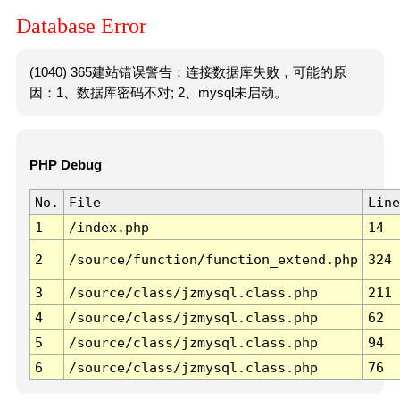
Database Error
(1040) 365建站错误警告：连接数据库失败，可能的原
因：1、数据库密码不对; 2、mysql未启动。
PHP Debug
No.
File
Line
1
/index.php
14
2
/source/function/function_extend.php
324
3
/source/class/jzmysql.class.php
211
4
/source/class/jzmysql.class.php
62
5
/source/class/jzmysql.class.php
94
6
/source/class/jzmysql.class.php
76