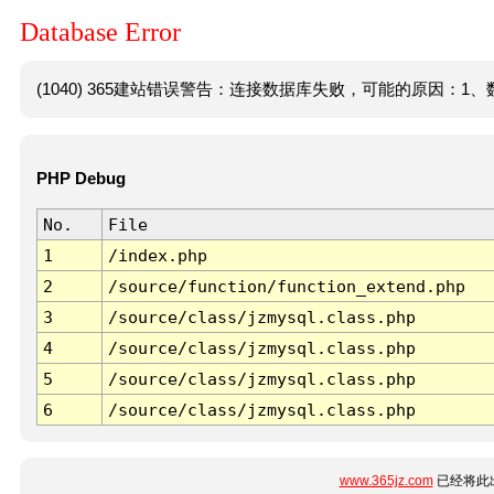
Database Error
(1040) 365建站错误警告：连接数据库失败，可能的原因：1、数
PHP Debug
No.
File
1
/index.php
2
/source/function/function_extend.php
3
/source/class/jzmysql.class.php
4
/source/class/jzmysql.class.php
5
/source/class/jzmysql.class.php
6
/source/class/jzmysql.class.php
www.365jz.com
已经将此